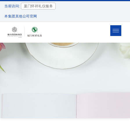
当前访问:
厦门怀祥礼仪服务
本集团其他公司官网
Toggle
navigat